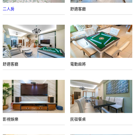
二人房
舒適客廳
舒適客廳
電動麻將
影視娛樂
民宿餐桌